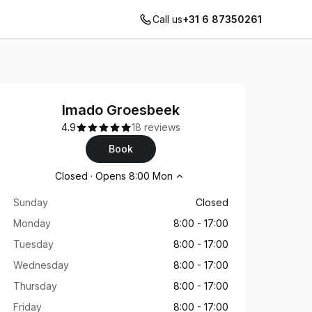
Call us
+31 6 87350261
Imado Groesbeek
4.9
18 reviews
Book
Opening hours
Closed
·
Opens
8:00
Mon
Sunday
Closed
Monday
8:00
-
17:00
Tuesday
8:00
-
17:00
Wednesday
8:00
-
17:00
Thursday
8:00
-
17:00
Friday
8:00
-
17:00