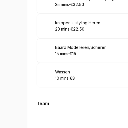
35 mins
·
€32.50
.
Duration
.
Price
:
:
Book
knippen + styling Heren
20 mins
·
€22.50
.
Duration
.
Price
:
:
Book
Baard Modelleren/Scheren
15 mins
·
€15
.
Duration
.
Price
:
:
Book
Wassen
10 mins
·
€3
.
Duration
.
Price
:
:
Team