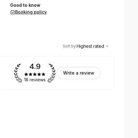
Good to know
Booking policy
,
Highest rated
Sort
Highest rated
Sort by
:
4.9
Write a review
18 reviews