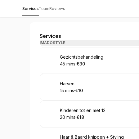
Services
Team
Reviews
Imado Groesbeek
Services
IMADOSTYLE
Book
Gezichtsbehandeling
45 mins
·
€30
.
Duration
.
Price
:
:
Book
Harsen
15 mins
·
€10
.
Duration
.
Price
:
:
Book
Kinderen tot en met 12
20 mins
·
€18
.
Duration
.
Price
:
:
Book
Haar & Baard knippen + Styling