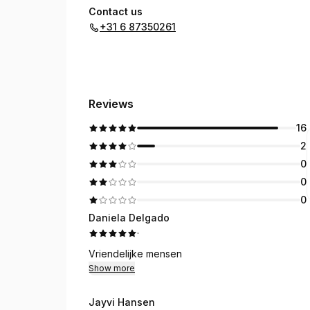
Contact us
+31 6 87350261
Reviews
16
2
0
0
0
Daniela Delgado
·
Vriendelijke mensen
Show more
Jayvi Hansen